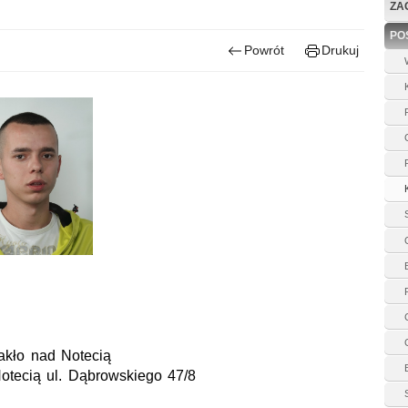
ZAG
PO
Powrót
Drukuj
Nakło nad Notecią
otecią ul. Dąbrowskiego 47/8