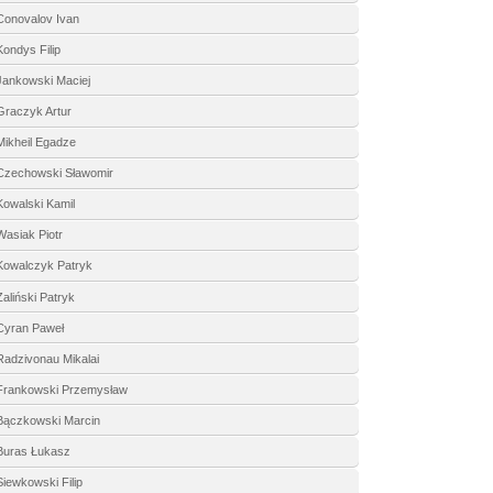
Conovalov Ivan
Kondys Filip
Jankowski Maciej
Graczyk Artur
Mikheil Egadze
Czechowski Sławomir
Kowalski Kamil
Wasiak Piotr
Kowalczyk Patryk
Żaliński Patryk
Cyran Paweł
Radzivonau Mikalai
Frankowski Przemysław
Bączkowski Marcin
Buras Łukasz
Siewkowski Filip