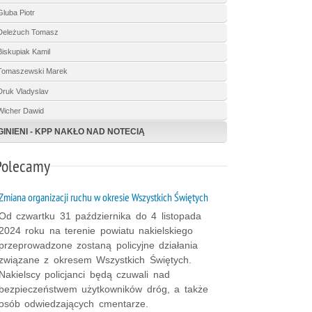
Gluba Piotr
Deleżuch Tomasz
Biskupiak Kamil
Tomaszewski Marek
Druk Vladyslav
Wicher Dawid
GINIENI - KPP NAKŁO NAD NOTECIĄ
Polecamy
Zmiana organizacji ruchu w okresie Wszystkich Świętych
Od czwartku 31 października do 4 listopada
2024 roku na terenie powiatu nakielskiego
przeprowadzone zostaną policyjne działania
związane z okresem Wszystkich Świętych.
Nakielscy policjanci będą czuwali nad
bezpieczeństwem użytkowników dróg, a także
osób odwiedzających cmentarze.