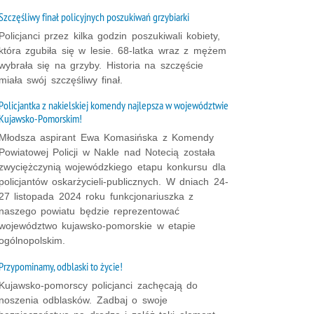
Szczęśliwy finał policyjnych poszukiwań grzybiarki
Policjanci przez kilka godzin poszukiwali kobiety,
która zgubiła się w lesie. 68-latka wraz z mężem
wybrała się na grzyby. Historia na szczęście
miała swój szczęśliwy finał.
Policjantka z nakielskiej komendy najlepsza w województwie
Kujawsko-Pomorskim!
Młodsza aspirant Ewa Komasińska z Komendy
Powiatowej Policji w Nakle nad Notecią została
zwyciężczynią wojewódzkiego etapu konkursu dla
policjantów oskarżycieli-publicznych. W dniach 24-
27 listopada 2024 roku funkcjonariuszka z
naszego powiatu będzie reprezentować
województwo kujawsko-pomorskie w etapie
ogólnopolskim.
Przypominamy, odblaski to życie!
Kujawsko-pomorscy policjanci zachęcają do
noszenia odblasków. Zadbaj o swoje