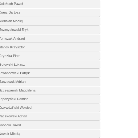
Deleżuch Paweł
Kranz Bartosz
Michalak Maciej
Rozmysłowski Eryk
Tomczak Andrzej
Stanek Krzysztof
Gryczka Piotr
Gutowski Łukasz
Lewandowski Patryk
Raszewski Adrian
Szczepaniak Magdalena
Lepczyński Damian
Krzywdziński Wojciech
Paczkowski Adrian
Sobecki Dawid
Nowak Mikołaj