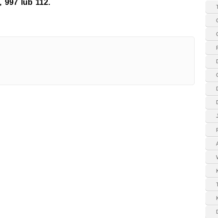
 997 lub 112.
K