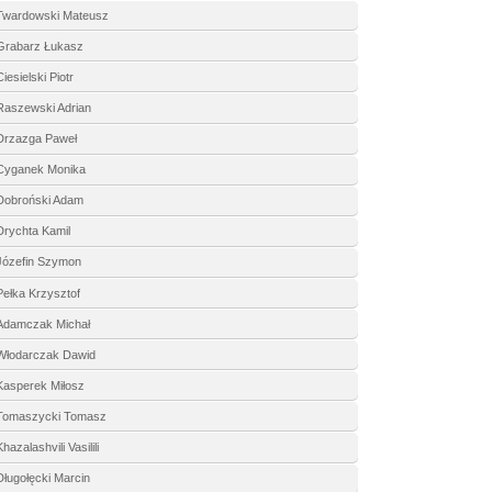
Twardowski Mateusz
Grabarz Łukasz
Ciesielski Piotr
Raszewski Adrian
Drzazga Paweł
Cyganek Monika
Dobroński Adam
Drychta Kamil
Józefin Szymon
Pełka Krzysztof
Adamczak Michał
Włodarczak Dawid
Kasperek Miłosz
Tomaszycki Tomasz
hazalashvili Vasilili
Długołęcki Marcin