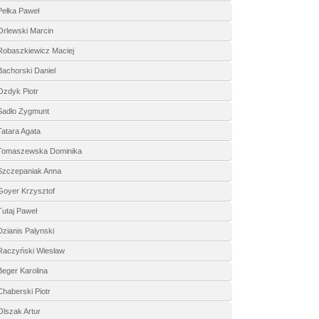
Pełka Paweł
Orlewski Marcin
Robaszkiewicz Maciej
Bachorski Daniel
Ozdyk Piotr
Sadło Zygmunt
Tatara Agata
Tomaszewska Dominika
Szczepaniak Anna
Goyer Krzysztof
Tutaj Paweł
Dzianis Palynski
Raczyński Wiesław
Beger Karolina
Chaberski Piotr
Olszak Artur