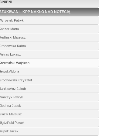
INIENI
SZUKIWANI - KPP NAKŁO NAD NOTECIĄ
Wyrostek Patryk
Kaczor Marta
Redliński Mateusz
Grabowska Kalina
Pietraś Łukasz
Krzemiński Wojciech
Seipolt Aldona
Grochowski Krzysztof
Bartkiewicz Jakub
Pilarczyk Patryk
Ciechna Jacek
Glazik Mateusz
Błędziński Paweł
Seipolt Jacek