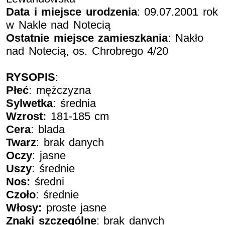
Data i miejsce urodzenia
: 09.07.2001 rok
w Nakle nad Notecią
Ostatnie miejsce zamieszkania
: Nakło
nad Notecią, os. Chrobrego 4/20
RYSOPIS
:
Płeć
: mężczyzna
Sylwetka
: średnia
Wzrost:
181-185 cm
Cera
: blada
Twarz
: brak danych
Oczy
: jasne
Uszy
: średnie
Nos:
średni
Czoło
: średnie
Włosy:
proste jasne
Znaki szczególne
: brak danych